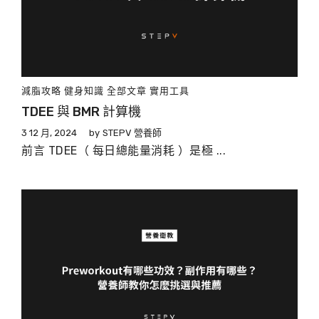
減脂攻略
健身知識
全部文章
實用工具
TDEE 與 BMR 計算機
3 12 月, 2024
by
STEPV 營養師
前言 TDEE（ 每日總能量消耗 ）是極 ...