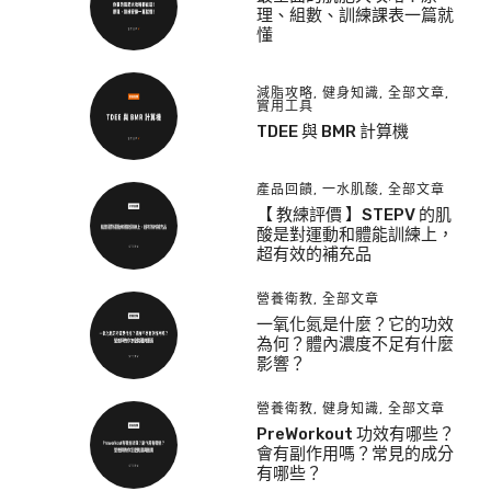
理、組數、訓練課表一篇就
懂
減脂攻略
,
健身知識
,
全部文章
,
實用工具
TDEE 與 BMR 計算機
產品回饋
,
一水肌酸
,
全部文章
【 教練評價 】STEPV 的肌
酸是對運動和體能訓練上，
超有效的補充品
營養衛教
,
全部文章
一氧化氮是什麼？它的功效
為何？體內濃度不足有什麼
影響？
營養衛教
,
健身知識
,
全部文章
PreWorkout 功效有哪些？
會有副作用嗎？常見的成分
有哪些？