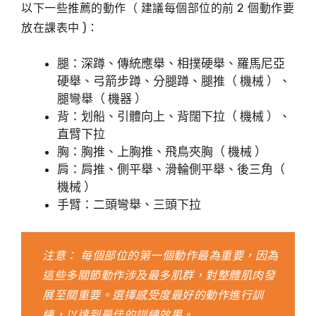
以下一些推薦的動作（ 建議每個部位的前 2 個動作要
放在課表中 )：
腿：深蹲、傳統應舉、相撲硬舉、羅馬尼亞
硬舉、弓箭步蹲、分腿蹲、腿推（ 機械 ）、
腿彎舉（ 機器 ）
背：划船、引體向上、背闊下拉（ 機械 ）、
直臂下拉
胸：胸推、上胸推、飛鳥夾胸（ 機械 ）
肩：肩推、側平舉、滑輪側平舉、後三角（
機械 ）
手臂：二頭彎舉、三頭下拉
注意： 每個部位的第一個動作最為重要，因為
這些多關節動作涉及最多肌群，對整體肌肉發
展至關重要。選擇感受度最好的動作進行訓
練，以達到最佳的訓練效果。