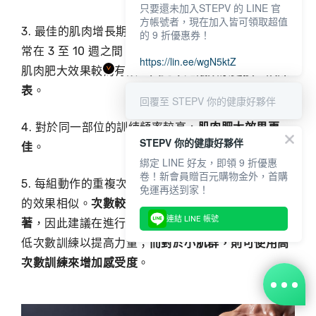
只要還未加入STEPV 的 LINE 官
方帳號者，現在加入皆可領取超值
3. 最佳的肌肉增長期是持續進行相同的健身課表，通
的 9 折優惠券！
常在 3 至 10 週之間。前兩週主要集中於肌肉修復，
https://lin.ee/wgN5ktZ
肌肉肥大效果較為有限，
因此不建議頻繁更換重訓課
表
。
回覆至 STEPV 你的健康好夥伴
4. 對於同一部位的訓練頻率較高，
肌肉肥大效果更
STEPV 你的健康好夥伴
佳
。
綁定 LINE 好友，即領 9 折優惠
卷！新會員贈百元購物金外，首購
5. 每組動作的重複次數在 4 至 20 次之間對肌肉肥大
免運再送到家！
的效果相似。
次數較低時，力量增加的效果會更顯
連結 LINE 帳號
著
，因此建議在進行大動作（ 如健力三項 ）時採用
低次數訓練以提高力量；
而對於小肌群，則可使用高
次數訓練來增加感受度
。