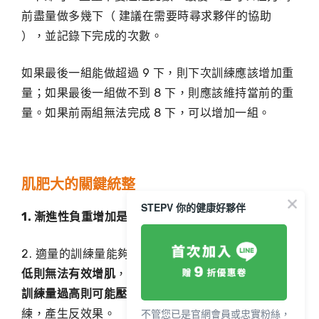
前盡量做多幾下（ 建議在需要時尋求夥伴的協助
），並記錄下完成的次數。
如果最後一組能做超過 9 下，則下次訓練應該增加重
量；如果最後一組做不到 8 下，則應該維持當前的重
量。如果前兩組無法完成 8 下，可以增加一組。
肌肥大的關鍵統整
STEPV 你的健康好夥伴
1. 漸進性負重增加是促進肌肉肥大的關鍵。
2. 適量的訓練量能夠保證肌肉穩定增長，
若訓練量過
低則無法有效增肌
，維持現有訓練量則會停滯不前；
訓練量過高則可能壓抑力量提升
，甚至導致過度訓
不管您已是官網會員或忠實粉絲，
練，產生反效果。